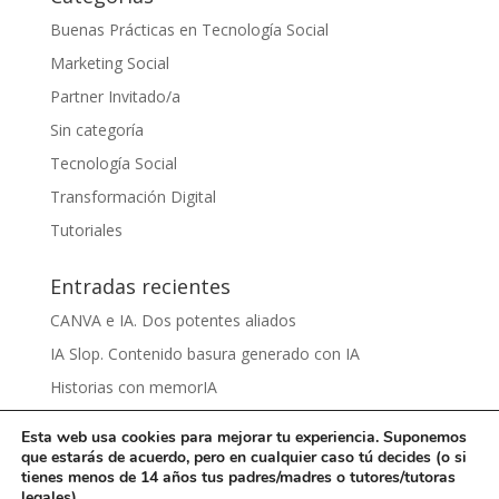
Buenas Prácticas en Tecnología Social
Marketing Social
Partner Invitado/a
Sin categoría
Tecnología Social
Transformación Digital
Tutoriales
Entradas recientes
CANVA e IA. Dos potentes aliados
IA Slop. Contenido basura generado con IA
Historias con memorIA
Aprender IA para el sentido común by Víctor Nieto
Esta web usa cookies para mejorar tu experiencia. Suponemos
Ciberbullying by Damaris Grijalva
que estarás de acuerdo, pero en cualquier caso tú decides (o si
tienes menos de 14 años tus padres/madres o tutores/tutoras
legales)