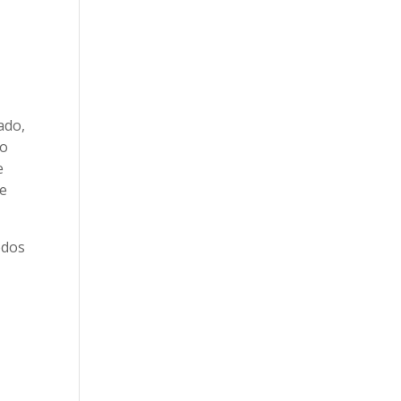
ado,
 o
e
ue
odos