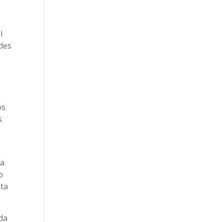
l
edes
os
s
la
o
sta
da