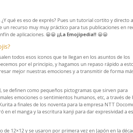
¿Y qué es eso de exprés? Pues un tutorial cortito y directo a
e un recurso muy muy práctico para tus publicaciones en r
infín de aplicaciones. 😀😀
¡¡La Emojipedia!!
😀😀
jis?
alen todos esos iconos que te llegan en los asuntos de los
pecemos por el principio, y hagamos un repaso rápido a est
resar mejor nuestras emociones y a transmitir de forma má
l, se definen como pequeños pictogramas que sirven para
nimales emociones o sentimientos humanos, etc, a través de 
a Kurita a finales de los noventa para la empresa NTT Docom
ró en el manga y la escritura kanji para dar expresividad a e
o de 12×12 y se usaron por primera vez en Japón en la déca