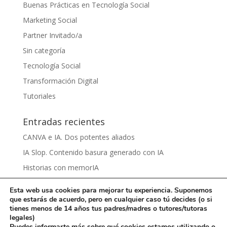
Buenas Prácticas en Tecnología Social
Marketing Social
Partner Invitado/a
Sin categoría
Tecnología Social
Transformación Digital
Tutoriales
Entradas recientes
CANVA e IA. Dos potentes aliados
IA Slop. Contenido basura generado con IA
Historias con memorIA
Aprender IA para el sentido común by Víctor Nieto
Esta web usa cookies para mejorar tu experiencia. Suponemos
Ciberbullying by Damaris Grijalva
que estarás de acuerdo, pero en cualquier caso tú decides (o si
tienes menos de 14 años tus padres/madres o tutores/tutoras
legales)
Puedes informarte más sobre qué cookies estamos utilizando o