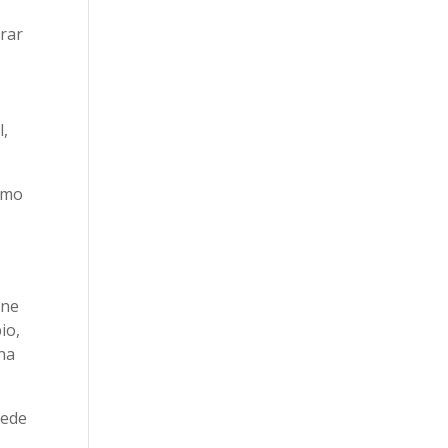
rar
l,
omo
ene
io,
na
uede