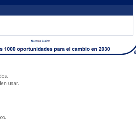
dos.
den usar.
co.