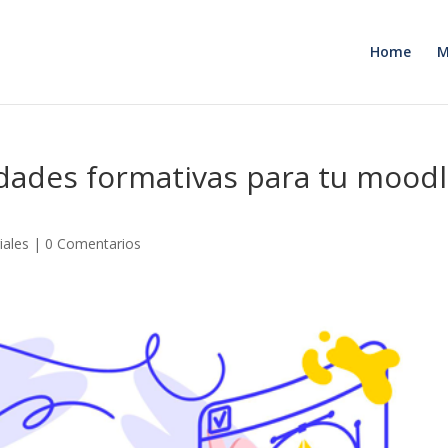
Home
M
idades formativas para tu mood
iales
|
0 Comentarios