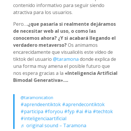
contenido informativo para seguir siendo
atractiva para los usuarios.
Pero…
.¿que pasaría si realmente dejáramos
de necesitar web al uso, o como las
conocemos ahora? ¿Y si acabará llegando el
verdadero metaverso?
Os animamos
encarecidamente que visualicéis este vídeo de
tiktok del usuario
@taramona
donde explica de
una forma muy amena el posible futuro que
nos espera gracias a la
«Inteligencia Artificial
Bimodal Generativa»….
@taramonication
#aprendeentiktok
#aprendecontiktok
#participa
#foryou
#fyp
#ai
#ia
#techtok
#inteligenciaartificial
♬ original sound – Taramona