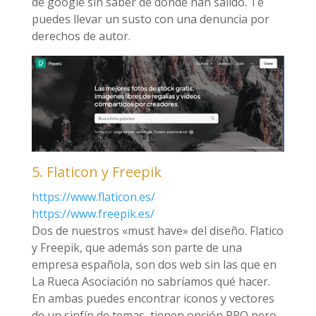
de google sin saber de dónde han salido. Te
puedes llevar un susto con una denuncia por
derechos de autor.
5. Flaticon y Freepik
https://www.flaticon.es/
https://www.freepik.es/
Dos de nuestros «must have» del diseño. Flatico
y Freepik, que además son parte de una
empresa española, son dos web sin las que en
La Rueca Asociación no sabríamos qué hacer.
En ambas puedes encontrar iconos y vectores
de un sinfín de temas, tienen opción PRO pero