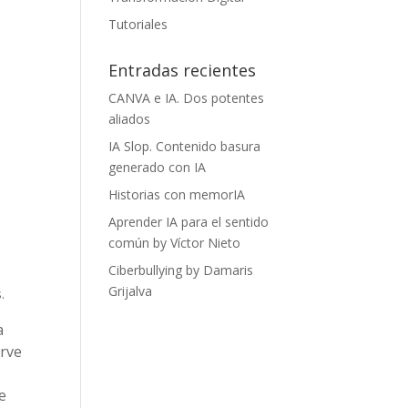
Tutoriales
Entradas recientes
CANVA e IA. Dos potentes
aliados
IA Slop. Contenido basura
generado con IA
Historias con memorIA
Aprender IA para el sentido
común by Víctor Nieto
Ciberbullying by Damaris
Grijalva
.
a
irve
e