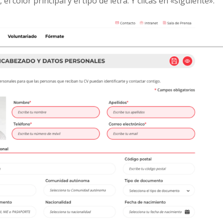
 el color principal y el tipo de letra. Y clicas en «siguiente».