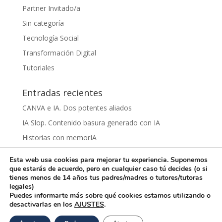
Partner Invitado/a
Sin categoría
Tecnología Social
Transformación Digital
Tutoriales
Entradas recientes
CANVA e IA. Dos potentes aliados
IA Slop. Contenido basura generado con IA
Historias con memorIA
Aprender IA para el sentido común by Víctor Nieto
Esta web usa cookies para mejorar tu experiencia. Suponemos
Ciberbullying by Damaris Grijalva
que estarás de acuerdo, pero en cualquier caso tú decides (o si
tienes menos de 14 años tus padres/madres o tutores/tutoras
legales)
Puedes informarte más sobre qué cookies estamos utilizando o
desactivarlas en los
AJUSTES
.
Una iniciativa de
La Rueca Asociación
con licencia