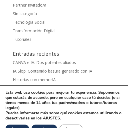
Partner Invitado/a
Sin categoría
Tecnología Social
Transformación Digital
Tutoriales
Entradas recientes
CANVA e IA. Dos potentes aliados
IA Slop. Contenido basura generado con IA
Historias con memorIA
Aprender IA para el sentido común by Víctor Nieto
Esta web usa cookies para mejorar tu experiencia. Suponemos
Ciberbullying by Damaris Grijalva
que estarás de acuerdo, pero en cualquier caso tú decides (o si
tienes menos de 14 años tus padres/madres o tutores/tutoras
legales)
Puedes informarte más sobre qué cookies estamos utilizando o
desactivarlas en los
AJUSTES
.
Una iniciativa de
La Rueca Asociación
con licencia