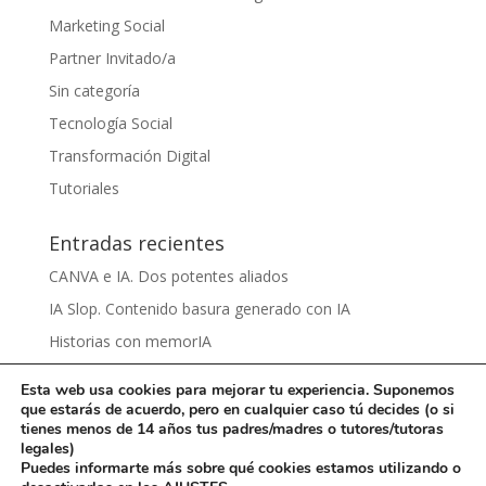
Marketing Social
Partner Invitado/a
Sin categoría
Tecnología Social
Transformación Digital
Tutoriales
Entradas recientes
CANVA e IA. Dos potentes aliados
IA Slop. Contenido basura generado con IA
Historias con memorIA
Aprender IA para el sentido común by Víctor Nieto
Esta web usa cookies para mejorar tu experiencia. Suponemos
Ciberbullying by Damaris Grijalva
que estarás de acuerdo, pero en cualquier caso tú decides (o si
tienes menos de 14 años tus padres/madres o tutores/tutoras
legales)
Puedes informarte más sobre qué cookies estamos utilizando o