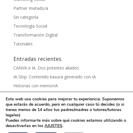
Partner Invitado/a
Sin categoría
Tecnología Social
Transformación Digital
Tutoriales
Entradas recientes
CANVA e IA. Dos potentes aliados
IA Slop. Contenido basura generado con IA
Historias con memorIA
Aprender IA para el sentido común by Víctor Nieto
Esta web usa cookies para mejorar tu experiencia. Suponemos
Ciberbullying by Damaris Grijalva
que estarás de acuerdo, pero en cualquier caso tú decides (o si
tienes menos de 14 años tus padres/madres o tutores/tutoras
legales)
Puedes informarte más sobre qué cookies estamos utilizando o
desactivarlas en los
AJUSTES
.
Una iniciativa de
La Rueca Asociación
con licencia