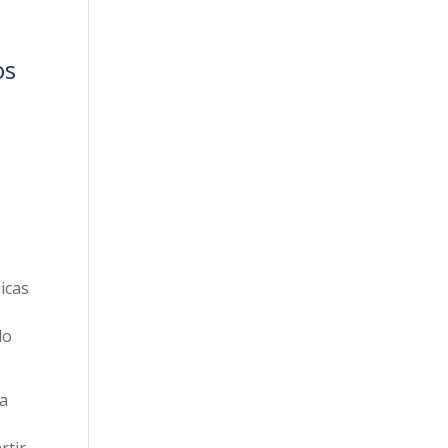
os
icas
lo
la