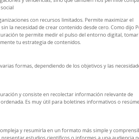
tigaciones y tendencias, sino que también nos permite compa
social
rganizaciones con recursos limitados. Permite maximizar el
 sin la necesidad de crear contenido desde cero. Como dijo P
uración te permite medir el pulso del entorno digital, tomar
mente tu estrategia de contenidos.
varias formas, dependiendo de los objetivos y las necesidad
uración y consiste en recolectar información relevante de
 ordenada. Es muy útil para boletines informativos o resúm
 compleja y resumirla en un formato más simple y comprensib
a presentar estudios científicos o informes a una audiencia 