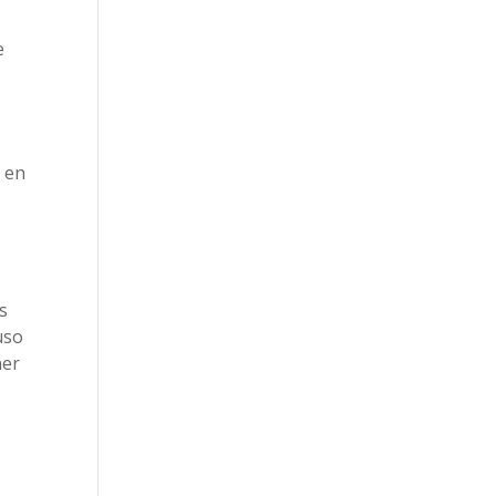
e
a en
s
uso
ner