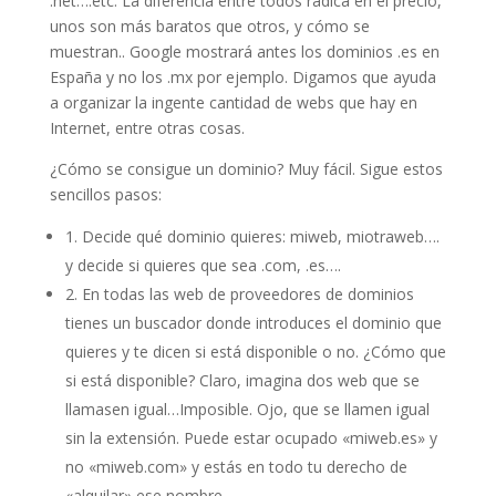
.net….etc. La diferencia entre todos radica en el precio,
unos son más baratos que otros, y cómo se
muestran.. Google mostrará antes los dominios .es en
España y no los .mx por ejemplo. Digamos que ayuda
a organizar la ingente cantidad de webs que hay en
Internet, entre otras cosas.
¿Cómo se consigue un dominio? Muy fácil. Sigue estos
sencillos pasos:
1. Decide qué dominio quieres: miweb, miotraweb….
y decide si quieres que sea .com, .es….
2. En todas las web de proveedores de dominios
tienes un buscador donde introduces el dominio que
quieres y te dicen si está disponible o no. ¿Cómo que
si está disponible? Claro, imagina dos web que se
llamasen igual…Imposible. Ojo, que se llamen igual
sin la extensión. Puede estar ocupado «miweb.es» y
no «miweb.com» y estás en todo tu derecho de
«alquilar» ese nombre.