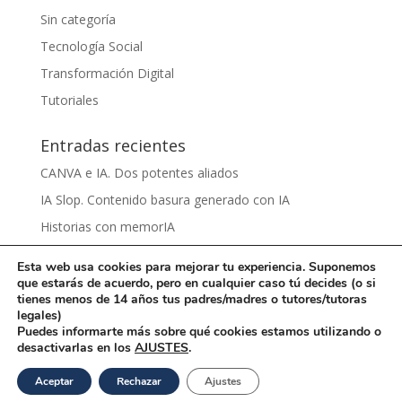
Sin categoría
Tecnología Social
Transformación Digital
Tutoriales
Entradas recientes
CANVA e IA. Dos potentes aliados
IA Slop. Contenido basura generado con IA
Historias con memorIA
Aprender IA para el sentido común by Víctor Nieto
Esta web usa cookies para mejorar tu experiencia. Suponemos
Ciberbullying by Damaris Grijalva
que estarás de acuerdo, pero en cualquier caso tú decides (o si
tienes menos de 14 años tus padres/madres o tutores/tutoras
legales)
Puedes informarte más sobre qué cookies estamos utilizando o
desactivarlas en los
AJUSTES
.
Una iniciativa de
La Rueca Asociación
con licencia
Aceptar
Rechazar
Ajustes
(CC BY-NC 4.0)
/ 2025