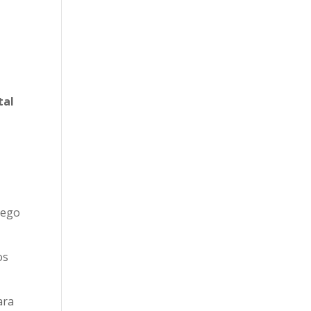
tal
uego
os
ara