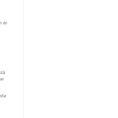
ón de
stá
ue
exta