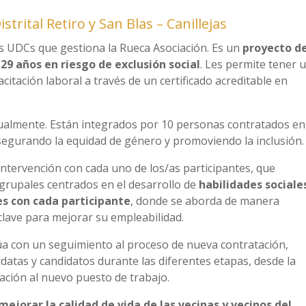
trital Retiro y San Blas – Canillejas
 las UDCs que gestiona la Rueca Asociación. Es un
proyecto d
9 años en riesgo de exclusión social
. Les permite tener 
itación laboral a través de un certificado acreditable en
almente. Están integrados por 10 personas contratados en
segurando la equidad de género y promoviendo la inclusión.
 intervención con cada uno de los/as participantes, que
grupales centrados en el desarrollo de
habilidades sociale
es con cada participante
, donde se aborda de manera
 clave para mejorar su empleabilidad.
inúa con un seguimiento al proceso de nueva contratación,
idatas y candidatos durante las diferentes etapas, desde la
oración al nuevo puesto de trabajo.
ejorar la calidad de vida de las vecinas y vecinos del